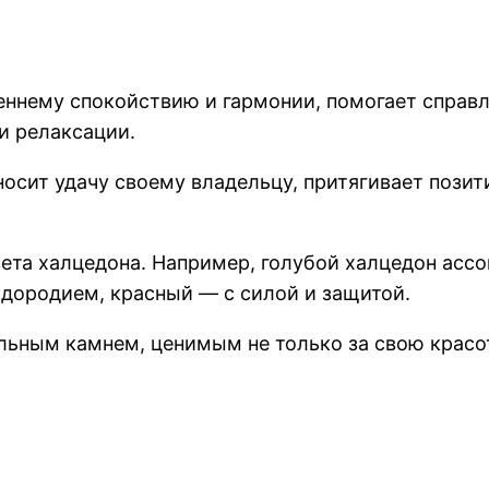
еннему спокойствию и гармонии, помогает справл
и релаксации.
носит удачу своему владельцу, притягивает позит
цвета халцедона. Например, голубой халцедон ас
дородием, красный — с силой и защитой.
льным камнем, ценимым не только за свою красот