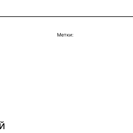
Метки:
й